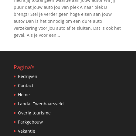
Hecht jij totaal geen waarde aan jouw auto? Wil jij
puur dat jouw auto jou van plek A naar plek B
brengt? Stel je verder geen hoge eisen aan jouw
auto? Dan is het onnodig om een dure auto
verzekering voor jou auto af te sluiten. Dat is ook het
geval. Als je voor een...
Pagina’s
Bedrijven
Contact
Home
Landal Twenhaarsveld
Overig tourisme
Parkgebouw
Vakantie