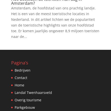
Amsterdam?
Amsterdam, de hoofdstad van ons prachtig landje.
Het is een van de meest toeristische locaties in
Nederland. In dit artikel lichten we de populariteit
van de toeristische highlights van onze hoofdstad
toe. Er komen jaarlijks ongeveer 8,9 miljoen toeristen
naar de...
Pagina’s
Bedrijven
Contact
Home
Landal Twenhaarsveld
Overig tourisme
Parkgebouw