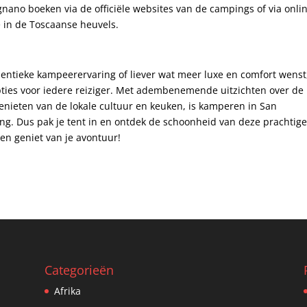
ano boeken via de officiële websites ​van de campings of via ​onli
in de ⁤Toscaanse ​heuvels.
thentieke kampeerervaring of liever wat meer luxe en comfort wenst
ies voor iedere reiziger.⁣ Met adembenemende uitzichten over‌ de
enieten van de lokale cultuur en keuken, is kamperen in San
g. Dus ​pak je⁣ tent in en ontdek de schoonheid van deze prachtig
⁣ en geniet van⁣ je avontuur!
Categorieën
Afrika