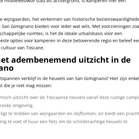
eke middeleeuwse stad als achtergrond, ​is kamperen hier een
de wijngaarden, het verkennen van historische bezienswaardighede
 San Gimignano ‌bieden voor ieder wat ​wils. Met​ voorzieningen ‌zoa
appelijke ruimtes, is het de ideale uitvalsbasis voor een
beste​ opties voor kamperen in deze betoverende regio en‌ beleef e
 cultuur‌ van Toscane.
et adembenemend uitzicht in⁢ de
nano
spannen verblijf in de heuvels ⁢van San Gimignano? Hier zijn enkel
die je niet ⁣mag missen:
amisch uitzicht over de Toscaanse heuvels vanaf deze rustige camp
oreske omgeving.
 ligt te⁢ midden van wijngaarden en olijfbomen, en biedt een prach
 te voet⁤ of huur ‍een‌ fiets om de schilderachtige heuvels te