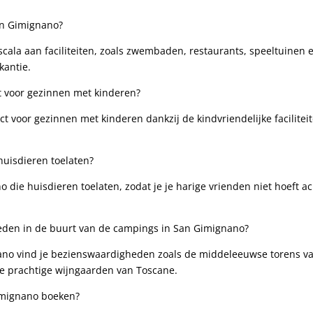
San Gimignano?
cala aan faciliteiten, zoals zwembaden, restaurants, speeltuinen⁢ 
kantie.
t ⁣voor gezinnen met kinderen?
ct voor gezinnen⁢ met kinderen dankzij de kindvriendelijke facilitei
huisdieren ‍toelaten?
o die huisdieren​ toelaten, zodat je je harige ⁢vrienden niet ⁤hoeft a
heden in de buurt van de campings in San Gimignano?
gnano vind je​ bezienswaardigheden zoals de middeleeuwse torens ‍v
 de prachtige wijngaarden van Toscane.
Gimignano boeken?