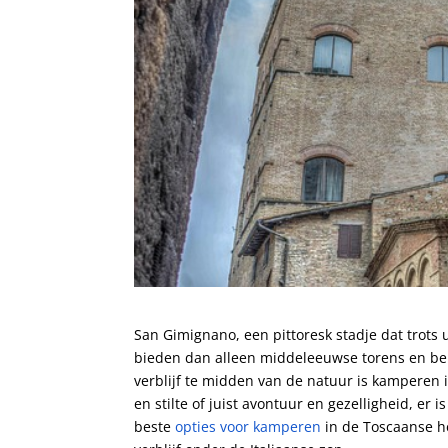
San Gimignano, een⁤ pittoresk stadje ‌dat trots 
bieden dan ⁢alleen middeleeuwse torens‌ en bekr
verblijf te⁣ midden ⁤van de⁣ natuur is kamperen i
en stilte of juist avontuur en gezelligheid, er i
beste
opties voor kamperen
in de Toscaanse‍ he