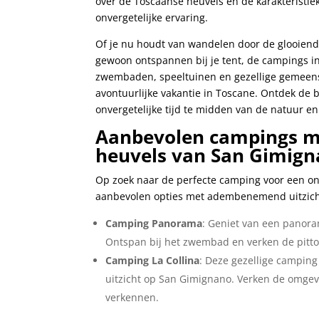
⁢over de​ Toscaanse heuvels en de karakteristi
⁢onvergetelijke ervaring.
Of je nu houdt⁢ van wandelen door de glooien
gewoon ontspannen bij​ je tent, ​de campings in
zwembaden, speeltuinen en gezellige gemeensch
avontuurlijke ⁣vakantie in Toscane. Ontdek de 
onvergetelijke tijd ‍te midden van de natuur en
Aanbevolen‌ campings ⁣m
⁤heuvels​ van‍ San Gimig
Op zoek naar de perfecte camping voor ⁢een ont
aanbevolen opties met adembenemend uitzicht 
Camping Panorama
: Geniet ⁢van een panor
Ontspan bij ⁢het zwembad en verken de pitt
Camping La Collina
: Deze gezellige camping
uitzicht op San Gimignano. Verken de omgeving
verkennen.