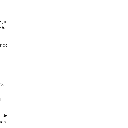
zijn
sche
r de
. ​
e
ng.
n
​ de
hten