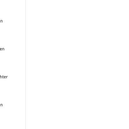
en
ten
chter
an