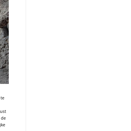
 te
​
rust
e de
jke