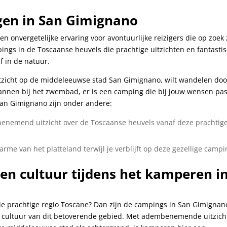
gen in San Gimignano
 onvergetelijke ervaring voor avontuurlijke reizigers die op zoek 
pings in de Toscaanse⁢ heuvels die prachtige ⁤uitzichten en fantasti
f ⁢in de natuur.
uitzicht op de middeleeuwse stad San Gimignano, wilt wandelen doo
nnen bij het zwembad, er is ‍een camping die bij jouw wensen past
 San⁢ Gimignano zijn onder andere:
nemend uitzicht⁢ over de‍ Toscaanse heuvels vanaf​ deze prachtig
arme van het platteland terwijl je verblijft op deze gezellige campi
en cultuur tijdens het‌ kamperen i
de prachtige‌ regio Toscane? Dan zijn de campings in San Gimignano
 en cultuur van dit betoverende ‍gebied. Met adembenemende uitzic