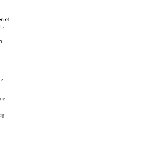
n ‍of
ls
en
e‌
ing.
tig