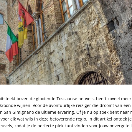
uitsteekt boven de glooiende Toscaanse ‌heuvels, ⁣heeft ​zoveel ‌meer
oonde ⁢wijnen. ⁤Voor de avontuurlijke reiziger⁢ die droomt van een 
n San ⁢Gimignano⁢ de ultieme ervaring. Of‍ je nu op ⁢zoek ‍bent naar ⁢
s voor elk wat wils in deze betoverende ‌regio. In dit artikel ontdek j
uvels, zodat ​je de perfecte plek kunt ⁢vinden voor jouw onvergeteli