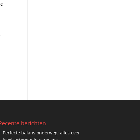
ne
,
e
Recente berichten
Perfecte balans onderweg: alles over
levelsystemen in caravans